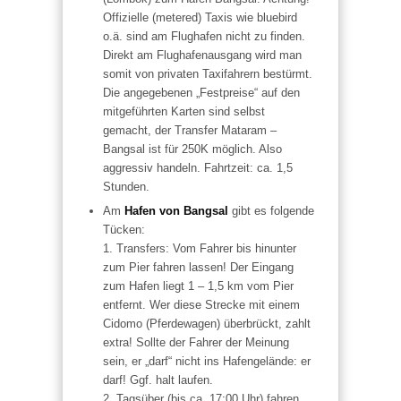
Offizielle (metered) Taxis wie bluebird
o.ä. sind am Flughafen nicht zu finden.
Direkt am Flughafenausgang wird man
somit von privaten Taxifahrern bestürmt.
Die angegebenen „Festpreise“ auf den
mitgeführten Karten sind selbst
gemacht, der Transfer Mataram –
Bangsal ist für 250K möglich. Also
aggressiv handeln. Fahrtzeit: ca. 1,5
Stunden.
Am
Hafen von Bangsal
gibt es folgende
Tücken:
1. Transfers: Vom Fahrer bis hinunter
zum Pier fahren lassen! Der Eingang
zum Hafen liegt 1 – 1,5 km vom Pier
entfernt. Wer diese Strecke mit einem
Cidomo (Pferdewagen) überbrückt, zahlt
extra! Sollte der Fahrer der Meinung
sein, er „darf“ nicht ins Hafengelände: er
darf! Ggf. halt laufen.
2. Tagsüber (bis ca. 17:00 Uhr) fahren