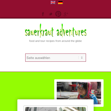
Facebook
Twitter
Pinterest
Gplus
food and tour recipes from around the globe