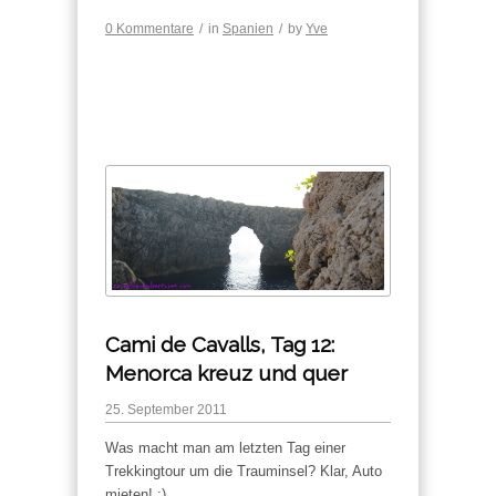
0 Kommentare
/
in
Spanien
/
by
Yve
Cami de Cavalls, Tag 12:
Menorca kreuz und quer
25. September 2011
Was macht man am letzten Tag einer
Trekkingtour um die Trauminsel? Klar, Auto
mieten! ;)