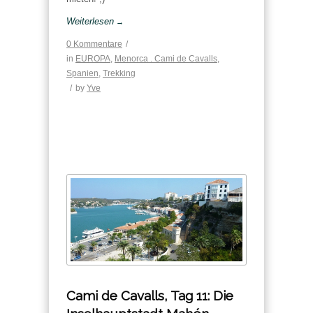
Weiterlesen
→
0 Kommentare
/
in
EUROPA
,
Menorca . Cami de Cavalls
,
Spanien
,
Trekking
/
by
Yve
Cami de Cavalls, Tag 11: Die