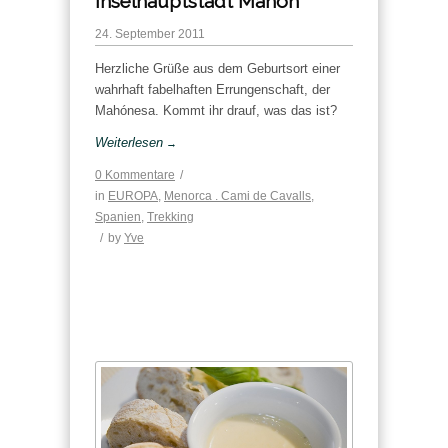
Inselhauptstadt Mahón
24. September 2011
Herzliche Grüße aus dem Geburtsort einer
wahrhaft fabelhaften Errungenschaft, der
Mahónesa. Kommt ihr drauf, was das ist?
Weiterlesen
→
0 Kommentare
/
in
EUROPA
,
Menorca . Cami de Cavalls
,
Spanien
,
Trekking
/
by
Yve