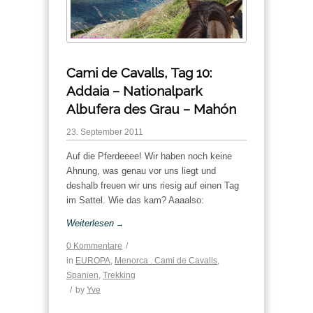
Cami de Cavalls, Tag 10:
Addaia – Nationalpark
Albufera des Grau – Mahón
23. September 2011
Auf die Pferdeeee! Wir haben noch keine
Ahnung, was genau vor uns liegt und
deshalb freuen wir uns riesig auf einen Tag
im Sattel. Wie das kam? Aaaalso:
Weiterlesen
→
0 Kommentare
/
in
EUROPA
,
Menorca . Cami de Cavalls
,
Spanien
,
Trekking
/
by
Yve