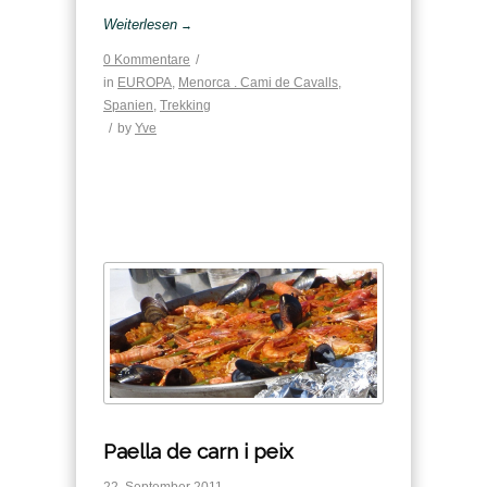
Weiterlesen
→
0 Kommentare
/
in
EUROPA
,
Menorca . Cami de Cavalls
,
Spanien
,
Trekking
/
by
Yve
Paella de carn i peix
22. September 2011