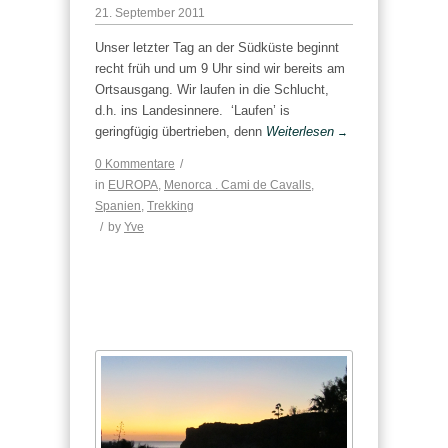
21. September 2011
Unser letzter Tag an der Südküste beginnt
recht früh und um 9 Uhr sind wir bereits am
Ortsausgang. Wir laufen in die Schlucht,
d.h. ins Landesinnere. ‘Laufen’ is
geringfügig übertrieben, denn
Weiterlesen
→
0 Kommentare
/
in
EUROPA
,
Menorca . Cami de Cavalls
,
Spanien
,
Trekking
/
by
Yve