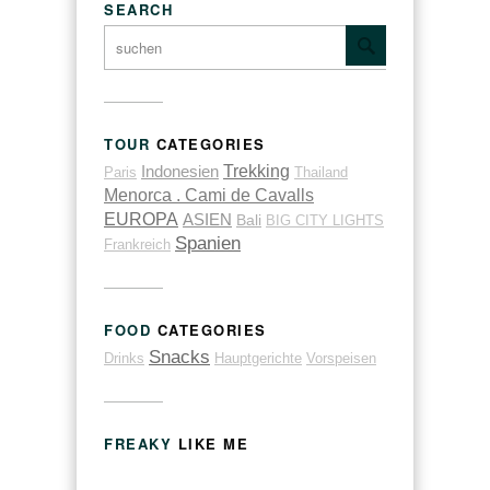
SEARCH
TOUR
CATEGORIES
Trekking
Indonesien
Paris
Thailand
Menorca . Cami de Cavalls
EUROPA
ASIEN
Bali
BIG CITY LIGHTS
Spanien
Frankreich
FOOD
CATEGORIES
Snacks
Drinks
Hauptgerichte
Vorspeisen
FREAKY
LIKE ME