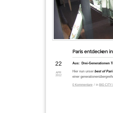
Paris entdecken i
22
Aus: Drei-Generationen T
Hier nun unser
best of Par
APR
2012
einer generationenübergre
0 Kommentare
/
in
BIG CITY