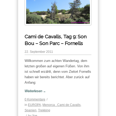
Cami de Cavalls, Tag 9: Son
Bou – Son Parc – Fornells
22. September 2011
Willkommen zum achten Wandertag, dem
letzten großen auf eigenen Füßen. Von ihm
ist schnell erzählt, denn vom Zielort Fornells
haben wir bereits berichtet. Aber zurück auf
Anfang:
Weiterlesen
→
0 Kommentare
/
in
EUROPA
,
Menorca . Cami de Cavalls
,
Spanien
,
Trekking
/
by
Yve