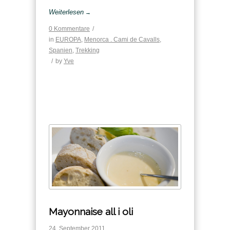
Weiterlesen
→
0 Kommentare
/
in
EUROPA
,
Menorca . Cami de Cavalls
,
Spanien
,
Trekking
/
by
Yve
Mayonnaise all i oli
24. September 2011