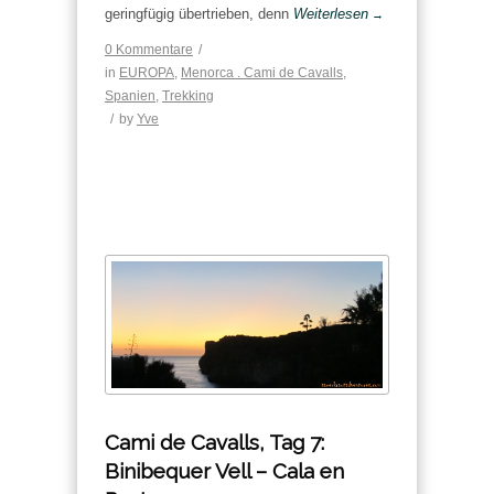
geringfügig übertrieben, denn
Weiterlesen
→
0 Kommentare
/
in
EUROPA
,
Menorca . Cami de Cavalls
,
Spanien
,
Trekking
/
by
Yve
Cami de Cavalls, Tag 7:
Binibequer Vell – Cala en